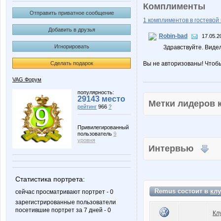
Комплименты
Отправить приватное сообщение
1 комплиментов в гостевой 
Добавить в друзья
Robin-bad
17.05.2
Игнорировать
Здравствуйте. Виде
Сделать подарок
Вы не авторизованы! Чтоб
VAG Форум
популярность:
29143 место
Метки лидеров
рейтинг
966
?
Привилегированный
пользователь
9
уровня
Интервью
Статистика портрета:
Remus состоит в
клу
сейчас просматривают портрет - 0
зарегистрированные пользователи
посетившие портрет за 7 дней - 0
Кл